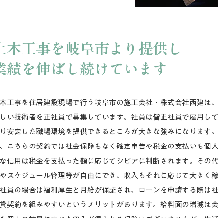
土木工事を岐阜市より提供し
業績を伸ばし続けています
木工事を住居建設現場で行う岐阜市の施工会社・株式会社西建は
しい技術者を正社員で募集しています。社員は皆正社員で雇用し
り安定した職場環境を提供できるところが大きな強みになります
、こちらの契約では社会保障もなく確定申告や税金の支払いも個
な信用は税金を支払った額に応じてシビアに判断されます。その
やスケジュール管理等が自由にでき、収入もそれに応じて大きく
社員の場合は福利厚生と月給が保証され、ローンを申請する際は
貸契約を組みやすいというメリットがあります。給料面の増減は