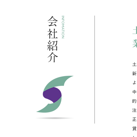
INFOMATION
​会社紹介
土
新
よ
中
的
注
正
賃