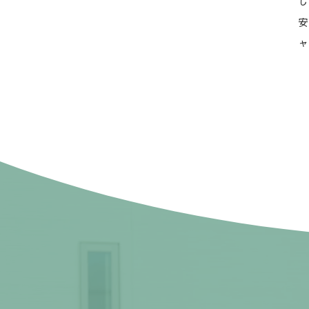
し
安
ャ